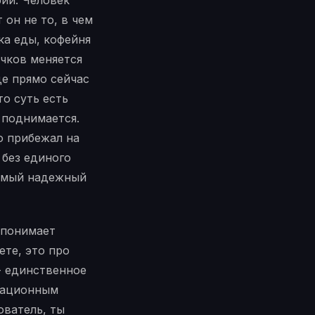
рий. Человек
 он не то, в чем
ка еды, кофейня
ячков меняется
де прямо сейчас
то суть есть
 поднимается.
то прибежал на
 без единого
самый надежный
 понимает
ете, это про
- единственное
ивационным
ователь, ты