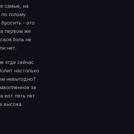
е самые, на
 по голому
 бросить - это
на первом же
своя боль не
ли нет.
не «где сейчас
 болит настолько
сем невыгодно?
накопленное за
а вот пять лет
а высока.