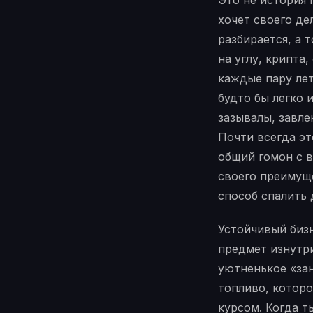
Это не история 
хочет своего дел
разбирается, а 
на углу, крипта
каждые пару лет
будто бы легко и
зазывалы, завле
Почти всегда эт
общий гомон с в
своего преимущ
способ спалить д
Устойчивый бизн
предмет изнутри
уютненькое «зан
топливо, которо
курсом. Когда т