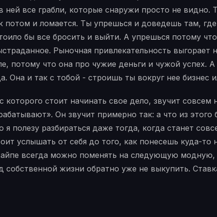
в ней все грабли, которые снаружи просто не видно. Т
 потом и ломается. Ты упрешься и доведешь там, где
тоило бы все бросить и выйти. А упрешься потому что
ыстраданное. Рыночная привлекательность выгорает 
е, потому что она про чужие деньги и чужой успех. А 
а. Она и так с тобой - строишь ты вокруг нее бизнес и
 с которого стоит начинать свое дело, звучит совсем 
рабатывают». Он звучит примерно так: а что из этого
то я полезу разбираться даже тогда, когда станет сов
тоит услышать от себя до того, как понесешь куда-то 
хайпе всегда можно поменять на следующую модную, 
д собственной жизни обратно уже не выкупить. Ставк