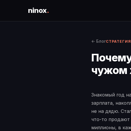
ninox
.
← Блог
СТРАТЕГИЯ
Почему
чужом 
Знакомый год на
зарплата, накоп
не на дядю. Ста
что-то продают
миллионы, в каж