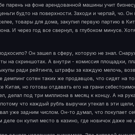
бе парень на фоне арендованной машины учит бизнесу
деньги будто на поверхности. Заходи и черпай, чо. Он
елее, товары для дома, закупил первую партию в Кит
она. И через год все свернул, в глубоком минусе. Хот
 подкосило? Он зашел в сферу, которую не знал. Снару
ты на скриншотах. А внутри - комиссия площадки, пл
ыкупы ради рейтинга, штрафы за каждую мелочь, возв
е демпинг сотен таких же продавцов, что сидят на т
же Китая, но готовы отдавать его на грани себестоимо
ел, делал под три миллиона в месяц к концу. А на рук
потому что каждый рубль выручки утекал в эти щели
вал уже задним числом. Он-то думал, что покупает се
м деле он купил место в казино, где новичок даже не 