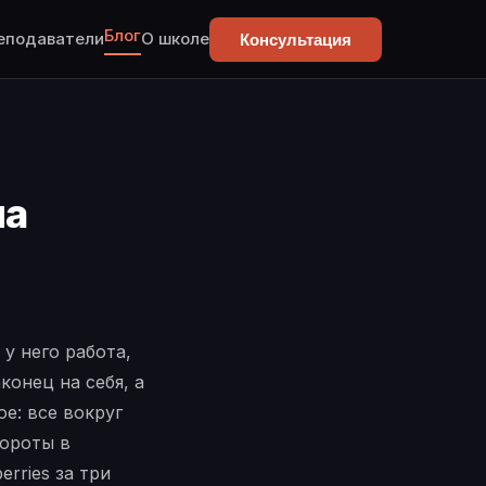
Блог
еподаватели
О школе
Консультация
на
у него работа,
конец на себя, а
е: все вокруг
бороты в
rries за три