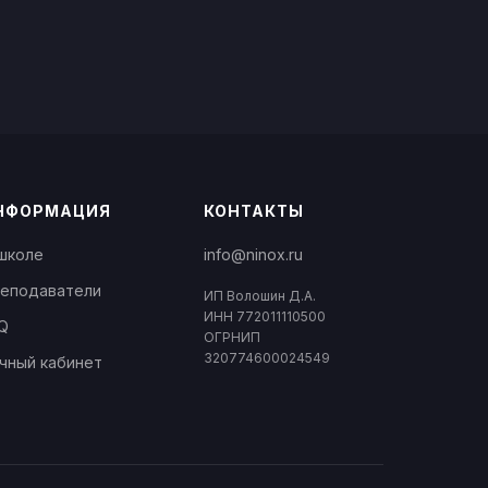
НФОРМАЦИЯ
КОНТАКТЫ
школе
info@ninox.ru
еподаватели
ИП Волошин Д.А.
ИНН 772011110500
Q
ОГРНИП
320774600024549
чный кабинет