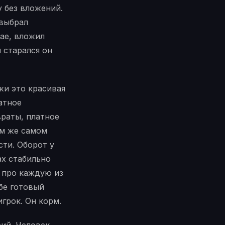
 без вложений.
 выбрал
ае, вложил
я старался он
жи это красивая
атное
раты, платное
ом же самом
сти. Оборот у
ах стабильно
, про каждую из
бе готовый
игрок. Он корм.