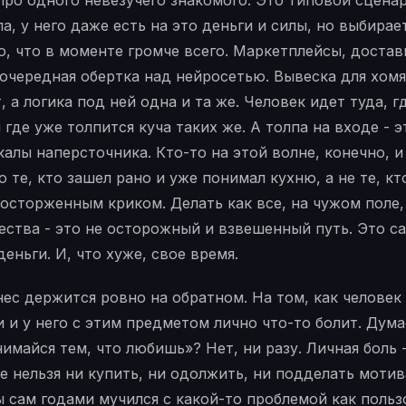
про одного невезучего знакомого. Это типовой сцена
а, у него даже есть на это деньги и силы, но выбирает
то, что в моменте громче всего. Маркетплейсы, достав
, очередная обертка над нейросетью. Вывеска для хом
, а логика под ней одна и та же. Человек идет туда, г
 где уже толпится куча таких же. А толпа на входе - э
калы наперсточника. Кто-то на этой волне, конечно, и
о те, кто зашел рано и уже понимал кухню, а не те, к
осторженным криком. Делать как все, на чужом поле,
ества - это не осторожный и взвешенный путь. Это 
еньги. И, что хуже, свое время.
ес держится ровно на обратном. На том, как человек
 и у него с этим предметом лично что-то болит. Дума
имайся тем, что любишь»? Нет, ни разу. Личная боль 
е нельзя ни купить, ни одолжить, ни подделать мот
ы сам годами мучился с какой-то проблемой как польз